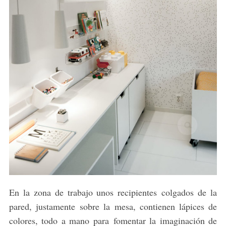
S
e
a
r
c
h
f
o
r
:
En la zona de trabajo unos recipientes colgados de la
pared, justamente sobre la mesa, contienen lápices de
colores, todo a mano para fomentar la imaginación de