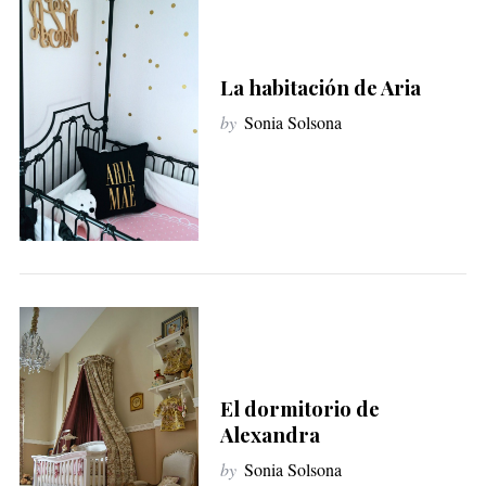
S
e
La habitación de Aria
a
r
by
Sonia Solsona
c
h
f
o
r
:
El dormitorio de
Alexandra
by
Sonia Solsona