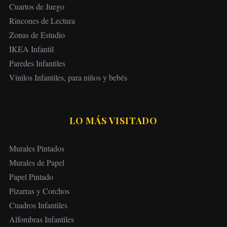
i
Cuartos de Juego
ó
Rincones de Lectura
n
Zonas de Estudio
d
IKEA Infantil
e
Paredes Infantiles
e
Vinilos Infantiles, para niños y bebés
n
t
r
LO MÁS VISITADO
a
d
Murales Pintados
a
Murales de Papel
s
Papel Pintado
Pizarras y Corchos
Cuadros Infantiles
Alfombras Infantiles