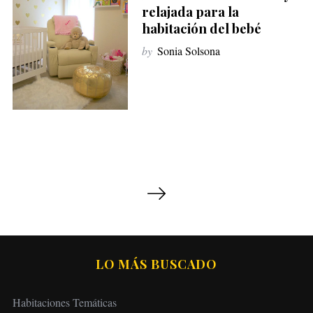
relajada para la
habitación del bebé
by
Sonia Solsona
P
a
g
i
n
LO MÁS BUSCADO
a
c
Habitaciones Temáticas