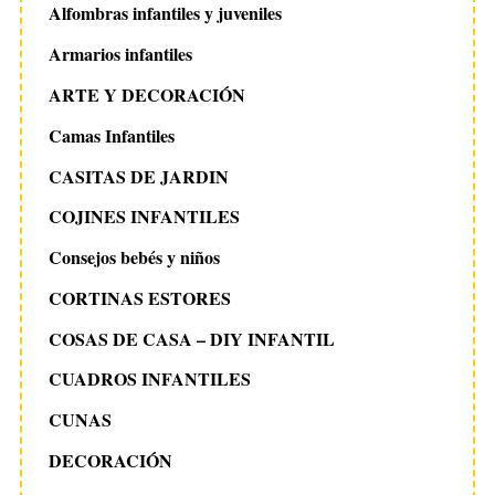
a
Alfombras infantiles y juveniles
c
Armarios infantiles
i
ARTE Y DECORACIÓN
ó
n
Camas Infantiles
d
CASITAS DE JARDIN
e
S
COJINES INFANTILES
e
e
a
n
Consejos bebés y niños
r
t
CORTINAS ESTORES
c
r
h
COSAS DE CASA – DIY INFANTIL
a
f
o
CUADROS INFANTILES
d
r
a
CUNAS
:
s
DECORACIÓN