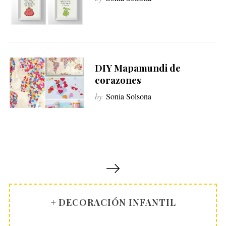
DIY Mapamundi de
corazones
by
Sonia Solsona
P
a
g
i
+ DECORACIÓN INFANTIL
n