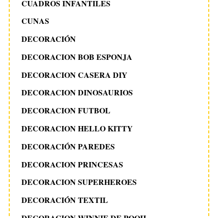
CUADROS INFANTILES
CUNAS
S
e
DECORACIÓN
a
r
DECORACION BOB ESPONJA
c
DECORACION CASERA DIY
h
f
DECORACION DINOSAURIOS
o
r
DECORACION FUTBOL
:
DECORACION HELLO KITTY
DECORACIÓN PAREDES
DECORACION PRINCESAS
DECORACION SUPERHEROES
DECORACIÓN TEXTIL
DECORACION WINNIE DE POOH