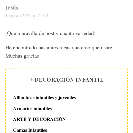
s
Jesús
a
1 agosto 2021 at 21:15
y
s
¡Que maravilla de post y cuanta variedad!
:
He encontrado bastantes ideas que creo que usaré.
Muchas gracias
+ DECORACIÓN INFANTIL
Alfombras infantiles y juveniles
Armarios infantiles
ARTE Y DECORACIÓN
Camas Infantiles