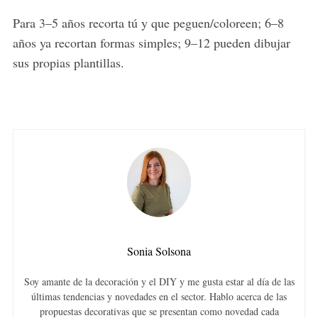
Para 3–5 años recorta tú y que peguen/coloreen; 6–8
años ya recortan formas simples; 9–12 pueden dibujar
sus propias plantillas.
S
e
a
r
c
h
f
Sonia Solsona
o
r
Soy amante de la decoración y el DIY y me gusta estar al día de las
últimas tendencias y novedades en el sector. Hablo acerca de las
:
propuestas decorativas que se presentan como novedad cada