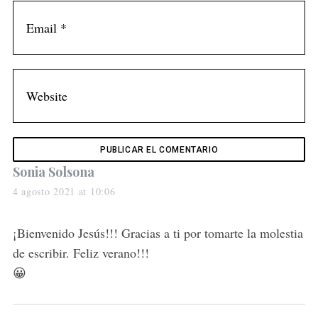
s
Sonia Solsona
a
4 agosto 2021 at 10:06
y
s
¡Bienvenido Jesús!!! Gracias a ti por tomarte la molestia
:
de escribir. Feliz verano!!!
😀