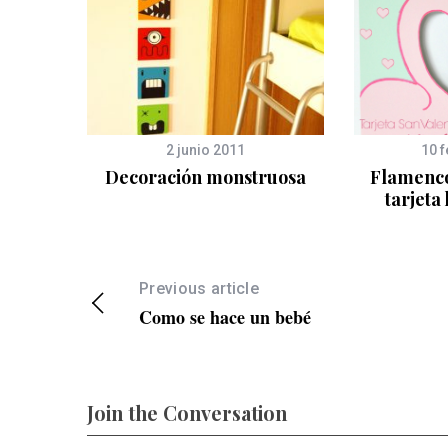
2 junio 2011
10 
Ikea
Decoración monstruosa
Flamenco
tarjeta
Previous article
Como se hace un bebé
Join the Conversation