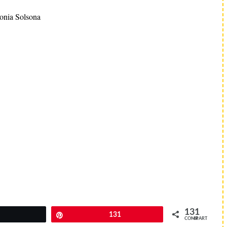
onia Solsona
131
Twittear
Pin
131
COMPARTIR