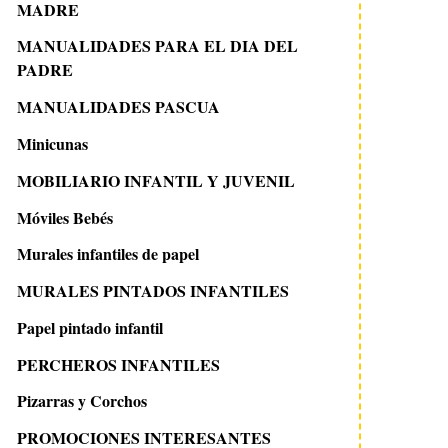
MADRE
MANUALIDADES PARA EL DIA DEL
PADRE
MANUALIDADES PASCUA
Minicunas
26 abril 2012
8 noviembre 2010
Disfraz de Los Increibles
Cabeza de Lego para
MOBILIARIO INFANTIL Y JUVENIL
habitaciones infanti
Móviles Bebés
Murales infantiles de papel
MURALES PINTADOS INFANTILES
Papel pintado infantil
PERCHEROS INFANTILES
Pizarras y Corchos
PROMOCIONES INTERESANTES