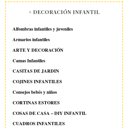
g
i
+ DECORACIÓN INFANTIL
n
a
Alfombras infantiles y juveniles
c
Armarios infantiles
i
ARTE Y DECORACIÓN
ó
n
Camas Infantiles
d
CASITAS DE JARDIN
e
COJINES INFANTILES
e
n
Consejos bebés y niños
t
CORTINAS ESTORES
r
COSAS DE CASA – DIY INFANTIL
a
CUADROS INFANTILES
d