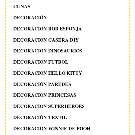
a
CUNAS
S
s
e
DECORACIÓN
a
DECORACION BOB ESPONJA
r
c
DECORACION CASERA DIY
h
DECORACION DINOSAURIOS
f
o
DECORACION FUTBOL
r
:
DECORACION HELLO KITTY
DECORACIÓN PAREDES
DECORACION PRINCESAS
DECORACION SUPERHEROES
DECORACIÓN TEXTIL
DECORACION WINNIE DE POOH