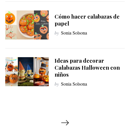
Cómo hacer calabazas de
papel
by
Sonia Solsona
Ideas para decorar
Calabazas Halloween con
niños
by
Sonia Solsona
P
a