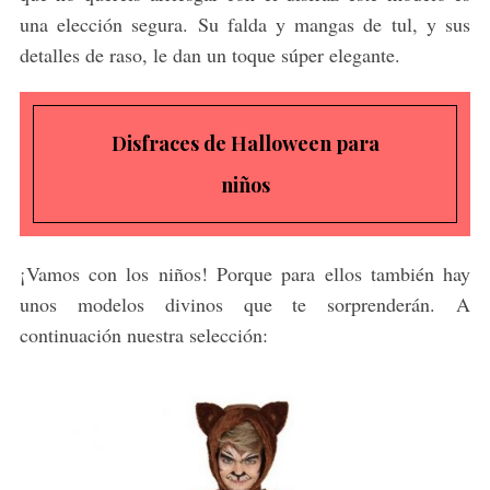
una elección segura. Su falda y mangas de tul, y sus
detalles de raso, le dan un toque súper elegante.
Disfraces de Halloween para
niños
S
e
¡Vamos con los niños! Porque para ellos también hay
a
r
unos modelos divinos que te sorprenderán. A
c
continuación nuestra selección:
h
f
o
r
: