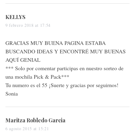
s
KELLYS
a
9 febrero 2018 at 17:54
y
s
GRACIAS MUY BUENA PAGINA ESTABA
:
BUSCANDO IDEAS Y ENCONTRÉ MUY BUENAS
AQUÍ GENIAL
*** Solo por comentar participas en nuestro sorteo de
una mochila Pick & Pack***
Tu numero es el 55 ¡Suerte y gracias por seguirnos!
Sonia
s
Maritza Robledo Garcia
a
6 agosto 2015 at 15:21