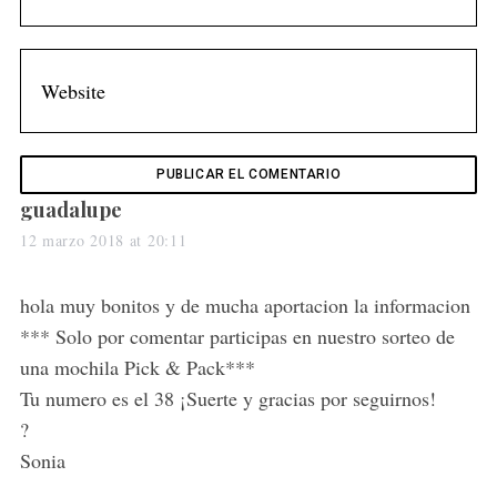
h
f
o
r
:
s
guadalupe
a
12 marzo 2018 at 20:11
y
s
hola muy bonitos y de mucha aportacion la informacion
:
*** Solo por comentar participas en nuestro sorteo de
una mochila Pick & Pack***
Tu numero es el 38 ¡Suerte y gracias por seguirnos!
?
Sonia