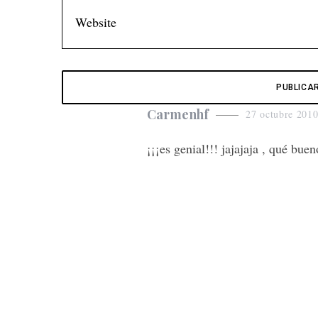
s
Carmenhf
27 octubre 2010
a
¡¡¡es genial!!! jajajaja , qué bu
y
s
: