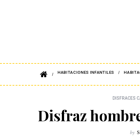
HABITACIONES INFANTILES
HABITA
DISFRACES C
Disfraz hombre
by
S