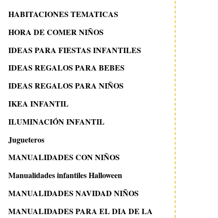
HABITACIONES TEMATICAS
HORA DE COMER NIÑOS
20 octubre 2010
15 enero 2013
IDEAS PARA FIESTAS INFANTILES
Cómo hacer un gorro de
Máscara robot para 
araña
IDEAS REGALOS PARA BEBES
IDEAS REGALOS PARA NIÑOS
IKEA INFANTIL
ILUMINACIÓN INFANTIL
Jugueteros
MANUALIDADES CON NIÑOS
Manualidades infantiles Halloween
MANUALIDADES NAVIDAD NIÑOS
MANUALIDADES PARA EL DIA DE LA