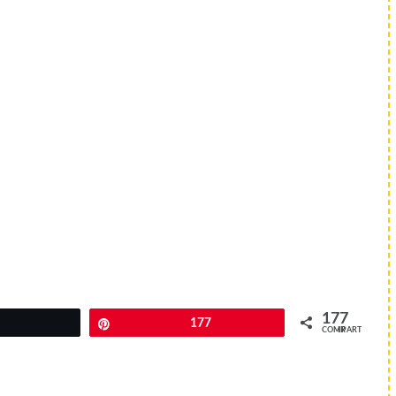
177
Twittear
Pin
177
COMPARTIR