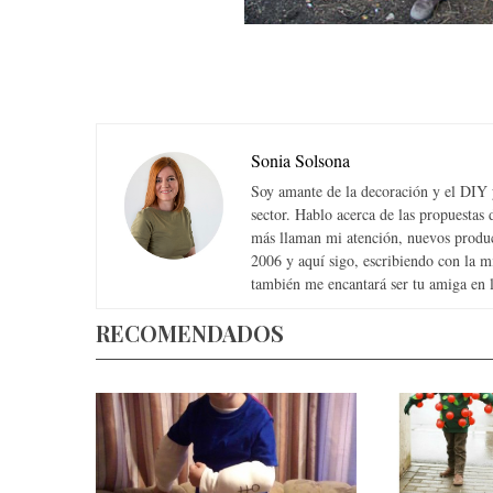
S
e
Sonia Solsona
a
r
Soy amante de la decoración y el DIY y
c
sector. Hablo acerca de las propuesta
h
más llaman mi atención, nuevos produc
f
2006 y aquí sigo, escribiendo con la 
o
también me encantará ser tu amiga en la
r
RECOMENDADOS
: