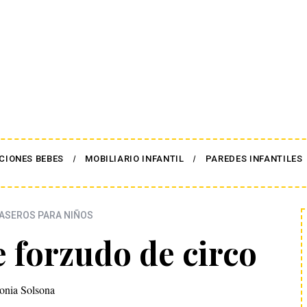
CIONES BEBES
MOBILIARIO INFANTIL
PAREDES INFANTILES
ASEROS PARA NIÑOS
 forzudo de circo
onia Solsona