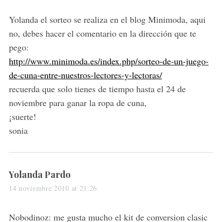
a
y
r
s
Yolanda el sorteo se realiza en el blog Minimoda, aqui
c
:
no, debes hacer el comentario en la dirección que te
h
pego:
f
o
http://www.minimoda.es/index.php/sorteo-de-un-juego-
r
de-cuna-entre-nuestros-lectores-y-lectoras/
:
recuerda que solo tienes de tiempo hasta el 24 de
noviembre para ganar la ropa de cuna,
¡suerte!
sonia
s
Yolanda Pardo
a
14 noviembre 2010 at 21:26
y
s
Nobodinoz: me gusta mucho el kit de conversion clasic