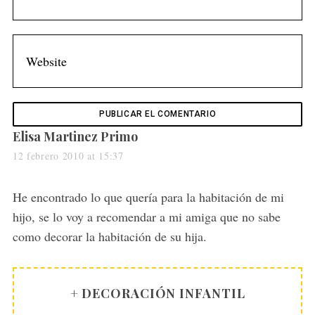
o
r
:
s
Elisa Martinez Primo
a
12 febrero 2010 at 15:37
y
s
He encontrado lo que quería para la habitación de mi
:
hijo, se lo voy a recomendar a mi amiga que no sabe
como decorar la habitación de su hija.
+ DECORACIÓN INFANTIL