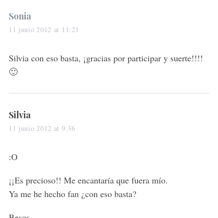
s
Sonia
a
11 junio 2012 at 11:21
y
s
Silvia con eso basta, ¡gracias por participar y suerte!!!!
:
🙂
s
Silvia
a
11 junio 2012 at 9:36
y
s
:O
:
¡¡Es precioso!! Me encantaría que fuera mío.
Ya me he hecho fan ¿con eso basta?
Besos.