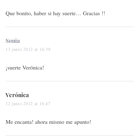
y
r
:
s
Que bonito, haber si hay suerte… Gracias !!
:
s
Sonia
a
13 junio 2012 at 16:39
y
s
¡suerte Verónica!
:
s
Verónica
a
12 junio 2012 at 16:47
y
s
Me encanta! ahora mismo me apunto!
: