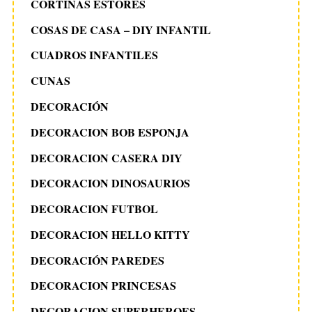
CORTINAS ESTORES
:
r
COSAS DE CASA – DIY INFANTIL
a
CUADROS INFANTILES
d
a
CUNAS
s
DECORACIÓN
DECORACION BOB ESPONJA
DECORACION CASERA DIY
DECORACION DINOSAURIOS
DECORACION FUTBOL
DECORACION HELLO KITTY
DECORACIÓN PAREDES
DECORACION PRINCESAS
DECORACION SUPERHEROES