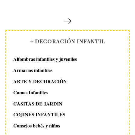
P
a
g
i
+ DECORACIÓN INFANTIL
n
a
Alfombras infantiles y juveniles
c
Armarios infantiles
i
S
ARTE Y DECORACIÓN
ó
e
n
Camas Infantiles
a
r
d
CASITAS DE JARDIN
c
e
h
COJINES INFANTILES
e
f
n
Consejos bebés y niños
o
r
t