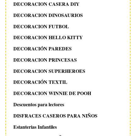
DECORACION CASERA DIY
DECORACION DINOSAURIOS
DECORACION FUTBOL
DECORACION HELLO KITTY
DECORACIÓN PAREDES
DECORACION PRINCESAS
DECORACION SUPERHEROES
S
e
DECORACIÓN TEXTIL
a
DECORACION WINNIE DE POOH
r
c
Descuentos para lectores
h
f
DISFRACES CASEROS PARA NIÑOS
o
Estanterias Infantiles
r
: