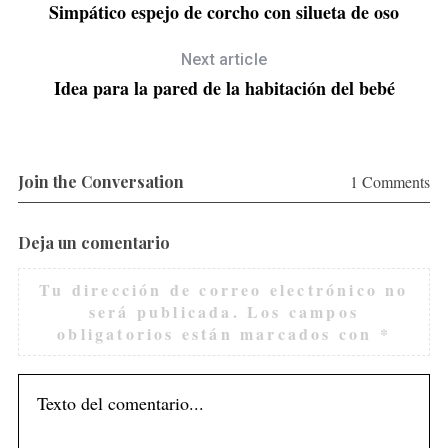
Simpático espejo de corcho con silueta de oso
Next article
Idea para la pared de la habitación del bebé
S
Join the Conversation
1 Comments
e
a
r
Deja un comentario
c
h
Tu dirección de correo electrónico no
f
será publicada.
Los campos
o
obligatorios están marcados con
*
r
: