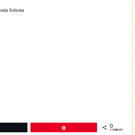
onia Solsona
0
Twittear
Pin
COMPARTIR