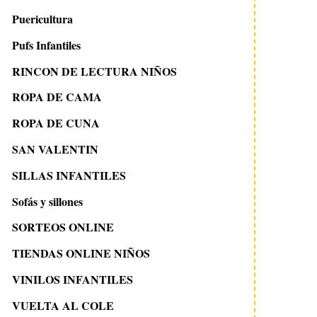
Puericultura
Pufs Infantiles
RINCON DE LECTURA NIÑOS
ROPA DE CAMA
ROPA DE CUNA
SAN VALENTIN
SILLAS INFANTILES
Sofás y sillones
SORTEOS ONLINE
TIENDAS ONLINE NIÑOS
29 julio 2008
18 febrero 2014
VINILOS INFANTILES
MUEBLES INSPIRADOS EN
Dormitorio juvenil 
LA NATURALEZA
cama abatible
VUELTA AL COLE