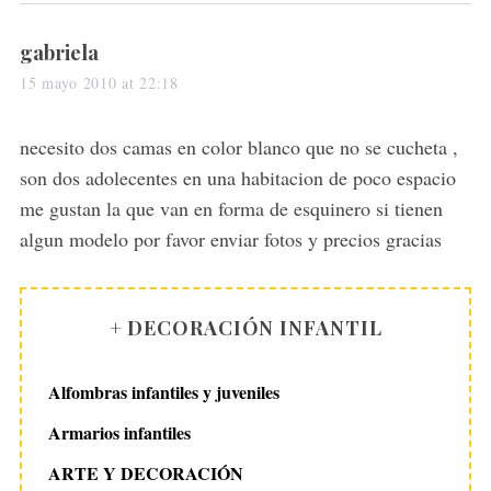
s
gabriela
a
15 mayo 2010 at 22:18
y
s
necesito dos camas en color blanco que no se cucheta ,
:
son dos adolecentes en una habitacion de poco espacio
me gustan la que van en forma de esquinero si tienen
algun modelo por favor enviar fotos y precios gracias
+ DECORACIÓN INFANTIL
Alfombras infantiles y juveniles
Armarios infantiles
ARTE Y DECORACIÓN