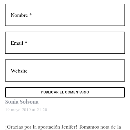
s
Sonia Solsona
a
19 mayo 2019 at 21:20
y
s
¡Gracias por la aportación Jenifer! Tomamos nota de la