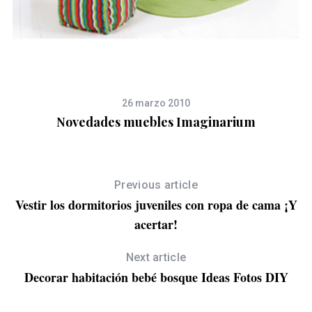
26 marzo 2010
Novedades muebles Imaginarium
Previous article
Vestir los dormitorios juveniles con ropa de cama ¡Y
S
acertar!
e
a
r
Next article
c
Decorar habitación bebé bosque Ideas Fotos DIY
h
f