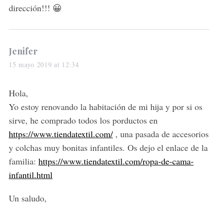
:
dirección!!! 😀
s
Jenifer
a
15 mayo 2019 at 12:34
y
s
Hola,
:
Yo estoy renovando la habitación de mi hija y por si os
sirve, he comprado todos los porductos en
https://www.tiendatextil.com/
, una pasada de accesorios
y colchas muy bonitas infantiles. Os dejo el enlace de la
familia:
https://www.tiendatextil.com/ropa-de-cama-
infantil.html
Un saludo,