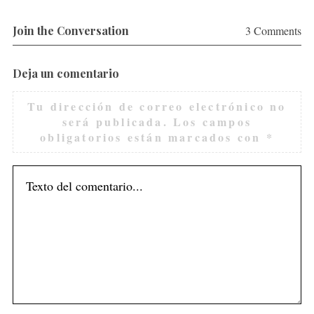
o
r
Join the Conversation
3 Comments
:
Deja un comentario
Tu dirección de correo electrónico no
será publicada.
Los campos
obligatorios están marcados con
*