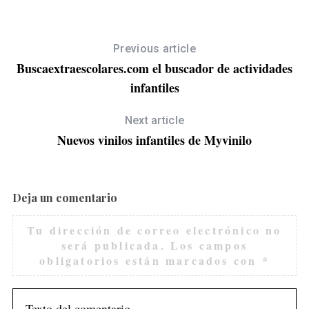
o
r
:
Previous article
Buscaextraescolares.com el buscador de actividades
infantiles
Next article
Nuevos vinilos infantiles de Myvinilo
Deja un comentario
Tu dirección de correo electrónico no
será publicada.
Los campos
obligatorios están marcados con
*