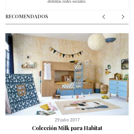
distintas redes sociales.
RECOMENDADOS
S
e
a
r
c
29 julio 2017
h
Colección Milk para Habitat
f