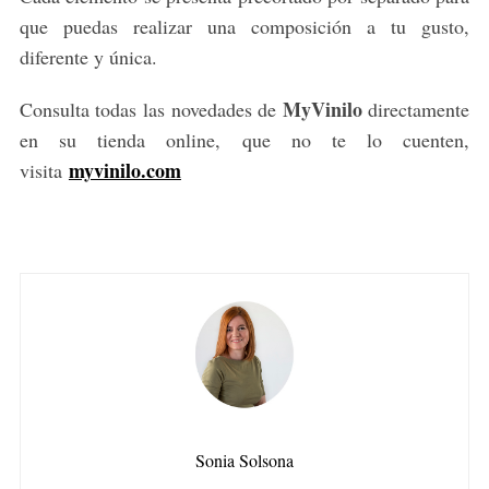
que puedas realizar una composición a tu gusto,
diferente y única.
S
e
MyVinilo
Consulta todas las novedades de
directamente
a
en su tienda online, que no te lo cuenten,
r
c
myvinilo.com
visita
h
f
o
r
:
Sonia Solsona