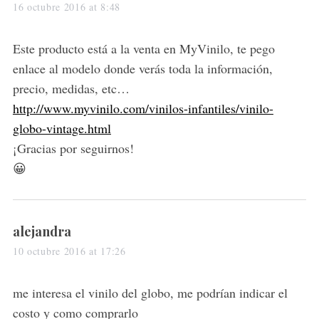
a
16 octubre 2016 at 8:48
y
s
Este producto está a la venta en MyVinilo, te pego
:
enlace al modelo donde verás toda la información,
precio, medidas, etc…
http://www.myvinilo.com/vinilos-infantiles/vinilo-
globo-vintage.html
¡Gracias por seguirnos!
😀
s
alejandra
a
10 octubre 2016 at 17:26
y
s
me interesa el vinilo del globo, me podrían indicar el
:
costo y como comprarlo