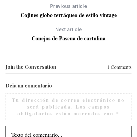
Previous article
Cojines globo terráqueo de estilo vintage
Next article
Conejos de Pascua de cartulina
Join the Conversation
1 Comments
Deja un comentario
Tu dirección de correo electrónico no
será publicada.
Los campos
obligatorios están marcados con
*
S