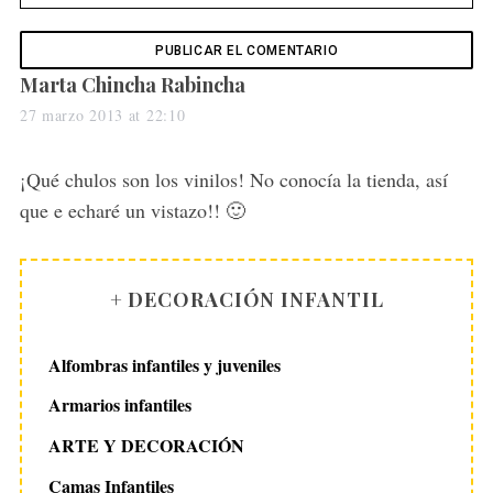
s
Marta Chincha Rabincha
a
27 marzo 2013 at 22:10
y
s
¡Qué chulos son los vinilos! No conocía la tienda, así
:
que e echaré un vistazo!! 🙂
+ DECORACIÓN INFANTIL
Alfombras infantiles y juveniles
Armarios infantiles
ARTE Y DECORACIÓN
Camas Infantiles