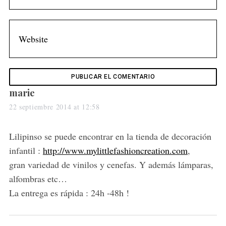
s
marie
a
22 septiembre 2014 at 12:58
y
s
Lilipinso se puede encontrar en la tienda de decoración
:
infantil :
http://www.mylittlefashioncreation.com
,
gran variedad de vinilos y cenefas. Y además lámparas,
alfombras etc…
La entrega es rápida : 24h -48h !