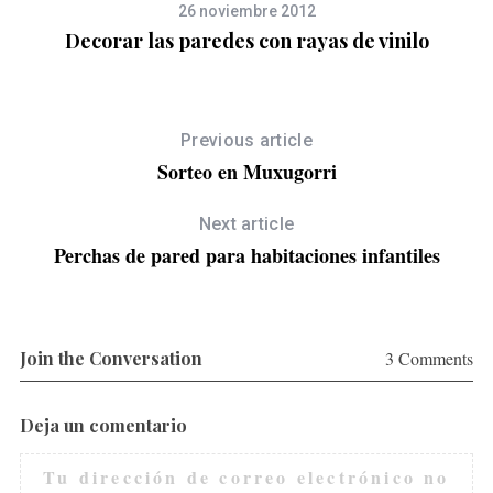
26 noviembre 2012
Decorar las paredes con rayas de vinilo
Previous article
Sorteo en Muxugorri
Next article
Perchas de pared para habitaciones infantiles
S
e
a
r
Join the Conversation
3 Comments
c
h
f
Deja un comentario
o
r
Tu dirección de correo electrónico no
: