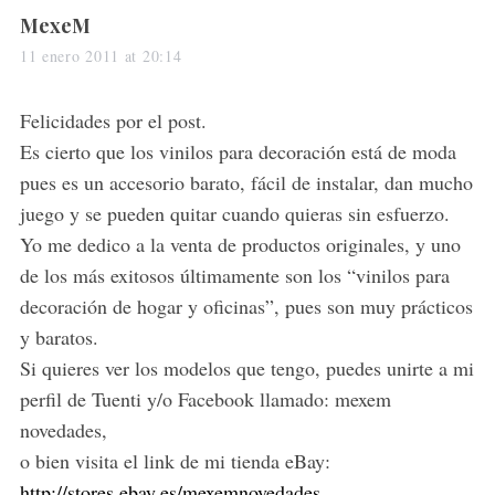
s
MexeM
a
11 enero 2011 at 20:14
y
s
Felicidades por el post.
:
Es cierto que los vinilos para decoración está de moda
pues es un accesorio barato, fácil de instalar, dan mucho
juego y se pueden quitar cuando quieras sin esfuerzo.
Yo me dedico a la venta de productos originales, y uno
de los más exitosos últimamente son los “vinilos para
decoración de hogar y oficinas”, pues son muy prácticos
y baratos.
Si quieres ver los modelos que tengo, puedes unirte a mi
perfil de Tuenti y/o Facebook llamado: mexem
novedades,
o bien visita el link de mi tienda eBay:
http://stores.ebay.es/mexemnovedades