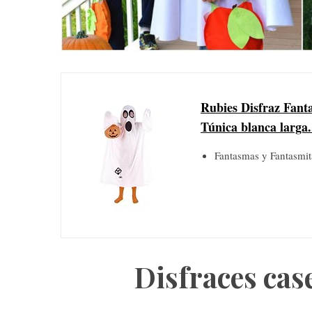
S
e
a
Rubies Disfraz Fanta
r
Túnica blanca larga.
c
h
Fantasmas y Fantasmita
f
o
r
:
Disfraces cas