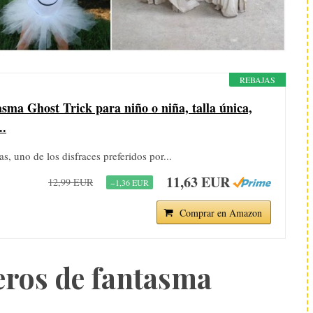
REBAJAS
sma Ghost Trick para niño o niña, talla única,
..
s, uno de los disfraces preferidos por...
11,63 EUR
12,99 EUR
−1,36 EUR
Comprar en Amazon
eros de fantasma