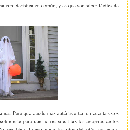
a característica en común, y es que son súper fáciles de
anca. Para que quede más auténtico ten en cuenta estos
a sobre éste para que no resbale. Haz los agujeros de los
iño vea bien. Luego pinta los ojos del niño de negro.