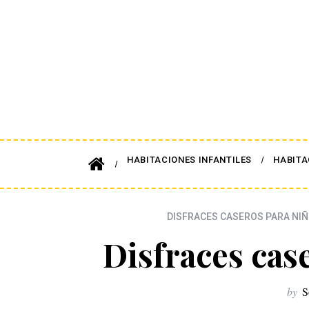
HABITACIONES INFANTILES
HABITA
DISFRACES CASEROS PARA NI
Disfraces cas
by
S