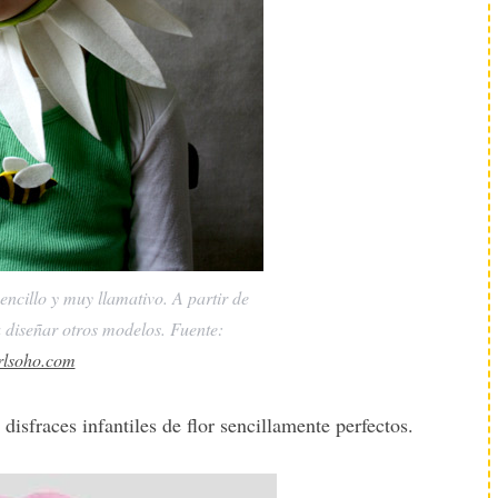
sencillo y muy llamativo. A partir de
 diseñar otros modelos. Fuente:
rlsoho.com
isfraces infantiles de flor sencillamente perfectos.