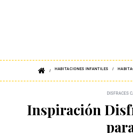
HABITACIONES INFANTILES
HABITA
DISFRACES C
Inspiración Dis
par