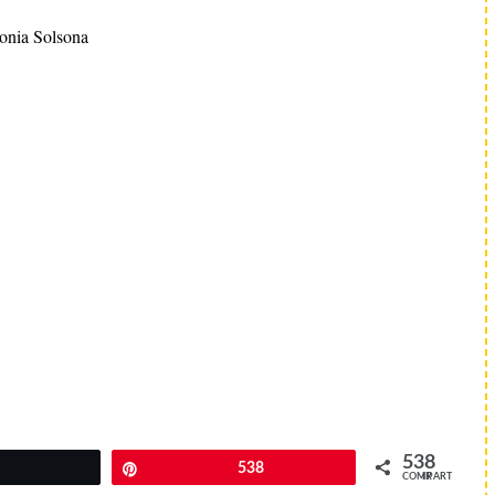
onia Solsona
538
Twittear
Pin
538
COMPARTIR