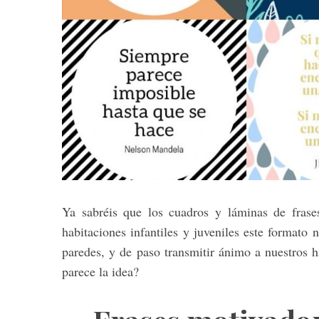
S
e
a
r
c
h
f
o
r
Ya sabréis que los cuadros y láminas de fras
:
habitaciones infantiles y juveniles este formato 
paredes, y de paso transmitir ánimo a nuestros 
parece la idea?