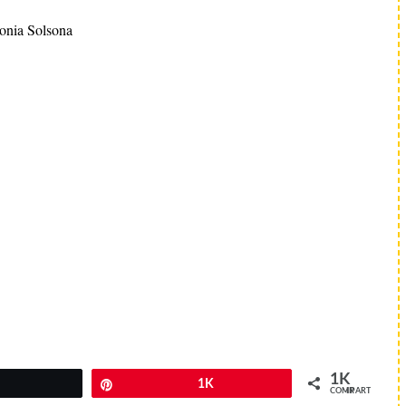
onia Solsona
1K
Twittear
Pin
1K
COMPARTIR