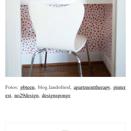
S
e
a
r
c
h
f
o
r
Fotos:
pbteen
, blog.landofnod,
apartmenttherapy
,
pinter
:
est
,
no29design
,
designsponge