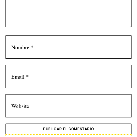
f
o
r
: