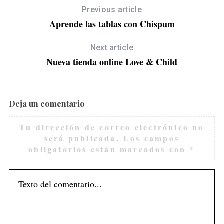
Previous article
Aprende las tablas con Chispum
Next article
Nueva tienda online Love & Child
Deja un comentario
Tu dirección de correo electrónico no
será publicada.
Los campos
obligatorios están marcados con
*
S
e
a
r
c
h