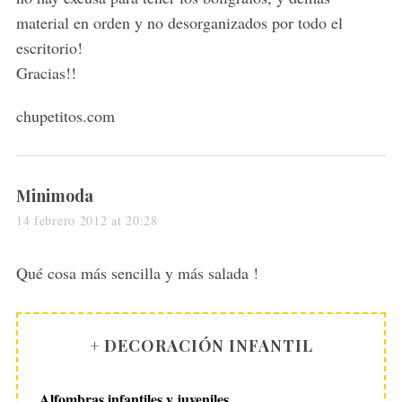
material en orden y no desorganizados por todo el
escritorio!
Gracias!!
chupetitos.com
s
Minimoda
a
14 febrero 2012 at 20:28
y
s
Qué cosa más sencilla y más salada !
:
+ DECORACIÓN INFANTIL
Alfombras infantiles y juveniles