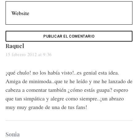
s
Raquel
a
15 febrero 2012 at 9:36
y
S
s
¡qué chulo! no los había visto!..es genial esta idea.
e
:
Amiga de minimoda..que te he leído y me he lanzado de
a
r
cabeza a comentar también ¿cómo estás guapa? espero
c
que tan simpática y alegre como siempre..¡un abrazo
h
muy muy grande de una de tus fans!
f
o
r
:
s
Sonia