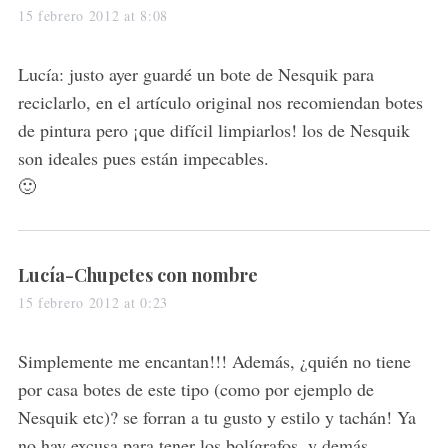
a
15 febrero 2012 at 8:08
y
s
Lucía: justo ayer guardé un bote de Nesquik para
:
reciclarlo, en el artículo original nos recomiendan botes
de pintura pero ¡que difícil limpiarlos! los de Nesquik
son ideales pues están impecables.
🙂
s
Lucía-Chupetes con nombre
a
15 febrero 2012 at 0:23
y
s
Simplemente me encantan!!! Además, ¿quién no tiene
:
por casa botes de este tipo (como por ejemplo de
Nesquik etc)? se forran a tu gusto y estilo y tachán! Ya
no hay excusa para tener los bolígrafos, y demás