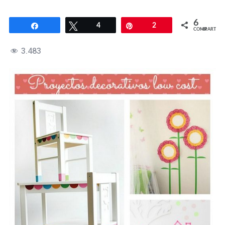
6
Compartir
Twittear
4
Pin
2
COMPARTIR
3.483