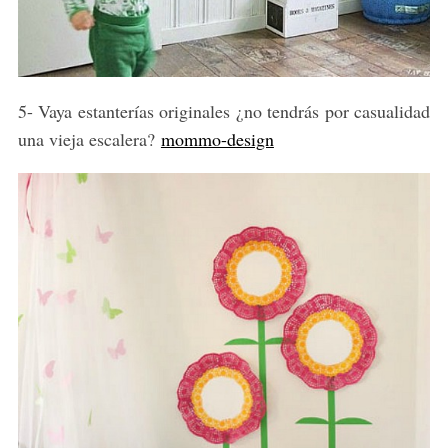
5- Vaya estanterías originales ¿no tendrás por casualidad
una vieja escalera?
mommo-design
S
e
a
r
c
h
f
o
r
: