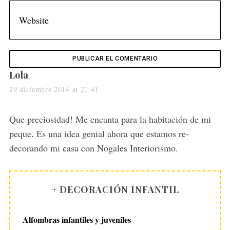
s
Lola
a
29 diciembre 2014 at 21:41
y
s
Que preciosidad! Me encanta para la habitación de mi
:
peque. Es una idea genial ahora que estamos re-
decorando mi casa con Nogales Interiorismo.
+ DECORACIÓN INFANTIL
Alfombras infantiles y juveniles