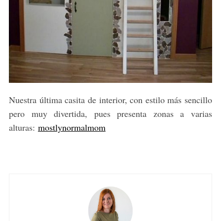
Nuestra última casita de interior, con estilo más sencillo
pero muy divertida, pues presenta zonas a varias
alturas:
mostlynormalmom
S
e
a
r
c
h
f
o
r