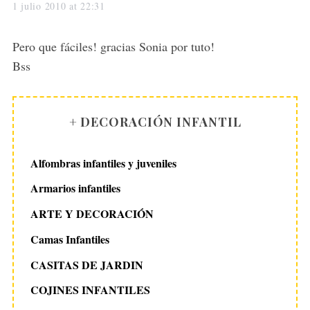
a
1 julio 2010 at 22:31
y
s
Pero que fáciles! gracias Sonia por tuto!
:
Bss
+ DECORACIÓN INFANTIL
Alfombras infantiles y juveniles
Armarios infantiles
ARTE Y DECORACIÓN
Camas Infantiles
CASITAS DE JARDIN
COJINES INFANTILES