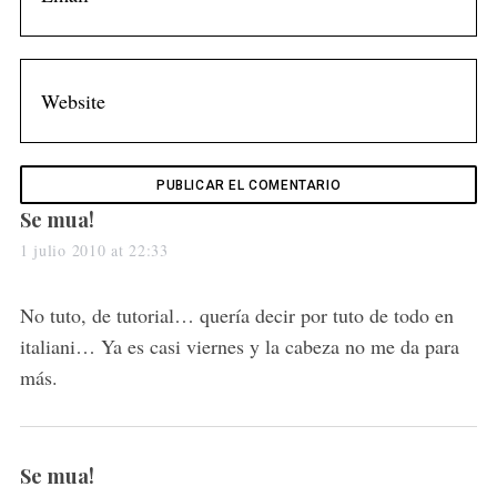
s
Se mua!
a
1 julio 2010 at 22:33
y
s
No tuto, de tutorial… quería decir por tuto de todo en
:
italiani… Ya es casi viernes y la cabeza no me da para
más.
s
Se mua!