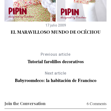
17 julio 2009
EL MARAVILLOSO MUNDO DE OCÉCHOU
Previous article
Tutorial farolillos decorativos
Next article
S
Babyroomdeco: la habitación de Francisco
e
a
r
c
h
Join the Conversation
6 Comments
f