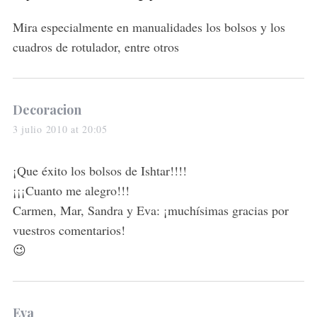
Mira especialmente en manualidades los bolsos y los
cuadros de rotulador, entre otros
s
Decoracion
a
3 julio 2010 at 20:05
y
s
¡Que éxito los bolsos de Ishtar!!!!
:
¡¡¡Cuanto me alegro!!!
Carmen, Mar, Sandra y Eva: ¡muchísimas gracias por
vuestros comentarios!
😉
s
Eva