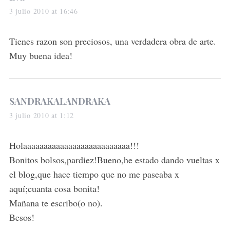
a
3 julio 2010 at 16:46
y
s
Tienes razon son preciosos, una verdadera obra de arte.
:
Muy buena idea!
s
SANDRAKALANDRAKA
a
3 julio 2010 at 1:12
y
s
Holaaaaaaaaaaaaaaaaaaaaaaaaaa!!!
:
Bonitos bolsos,pardiez!Bueno,he estado dando vueltas x
el blog,que hace tiempo que no me paseaba x
aquí;cuanta cosa bonita!
Mañana te escribo(o no).
Besos!