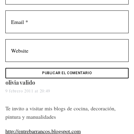
s
olivia valido
a
9 febrero 2011 at 20:49
y
s
Te invito a visitar mis blogs de cocina, decoración,
:
pintura y manualidades
http://entrebarrancos.blogspot.com