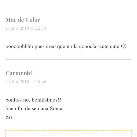
s
Mar de Color
a
2 julio 2010 at 22:33
y
s
oooooohhhh pues creo que no la conocía, cute cute 😉
:
s
Carmenhf
a
2 julio 2010 at 20:46
y
s
bonitos no, bonitísimos!!
:
buen fin de semana Sonia,
bss