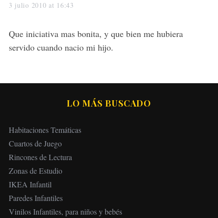
a
3 julio 2010 at 16:43
y
s
Que iniciativa mas bonita, y que bien me hubiera
:
servido cuando nacio mi hijo.
LO MÁS BUSCADO
Habitaciones Temáticas
Cuartos de Juego
Rincones de Lectura
Zonas de Estudio
IKEA Infantil
Paredes Infantiles
Vinilos Infantiles, para niños y bebés