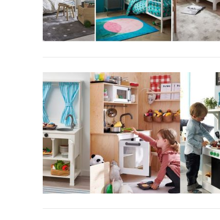
S
e
a
r
c
h
f
o
r
: