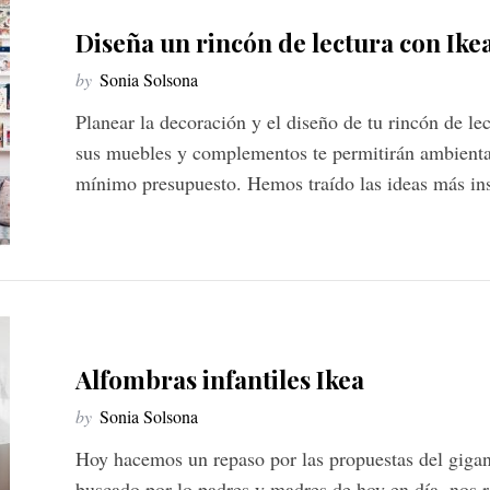
Diseña un rincón de lectura con Ike
by
Sonia Solsona
Planear la decoración y el diseño de tu rincón de lec
sus muebles y complementos te permitirán ambientar
mínimo presupuesto. Hemos traído las ideas más in
Alfombras infantiles Ikea
by
Sonia Solsona
Hoy hacemos un repaso por las propuestas del giga
buscado por lo padres y madres de hoy en día, nos r