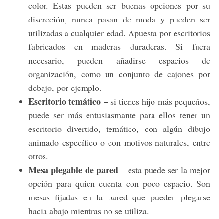
color. Estas pueden ser buenas opciones por su
discreción, nunca pasan de moda y pueden ser
utilizadas a cualquier edad. Apuesta por escritorios
fabricados en maderas duraderas. Si fuera
necesario, pueden añadirse espacios de
organización, como un conjunto de cajones por
debajo, por ejemplo.
Escritorio temático –
si tienes hijo más pequeños,
S
e
puede ser más entusiasmante para ellos tener un
a
escritorio divertido, temático, con algún dibujo
r
animado específico o con motivos naturales, entre
c
otros.
h
f
Mesa plegable de pared
– esta puede ser la mejor
o
opción para quien cuenta con poco espacio. Son
r
mesas fijadas en la pared que pueden plegarse
:
hacia abajo mientras no se utiliza.