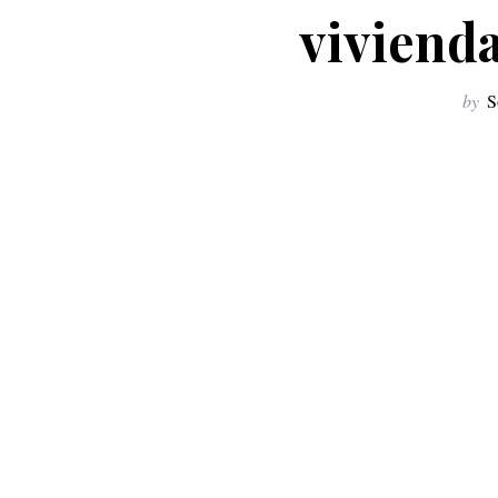
viviend
by
S