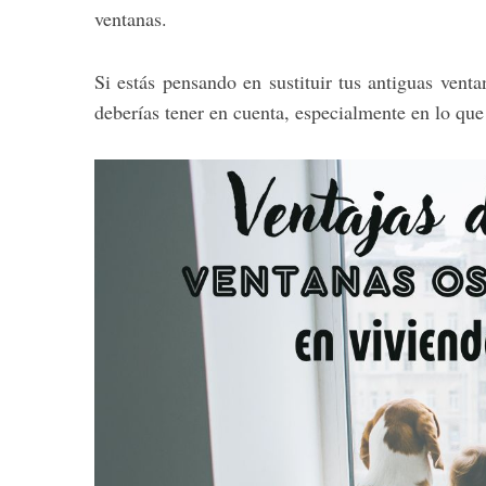
ventanas.
Si estás pensando en sustituir tus antiguas vent
S
deberías tener en cuenta, especialmente en lo que 
e
a
r
c
h
f
o
r
: