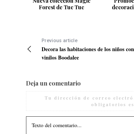
ación
Nueva colección Magic
Promoci
 madera
Forest de Tuc Tuc
decoraci
Previous article
Decora las habitaciones de los niños con
vinilos Boodalee
Deja un comentario
Tu dirección de correo electró
obligatorios 