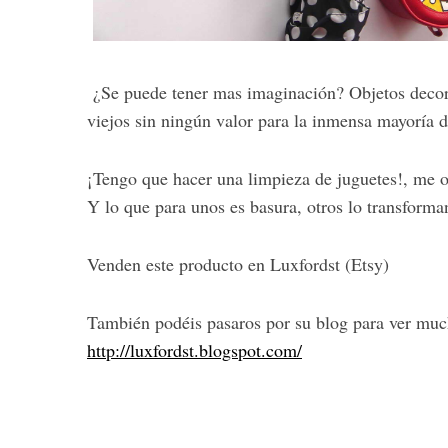
¿Se puede tener mas imaginación? Objetos decora
S
viejos sin ningún valor para la inmensa mayoría d
e
a
r
¡Tengo que hacer una limpieza de juguetes!, me o
c
Y lo que para unos es basura, otros lo transforma
h
f
o
Venden este producto en Luxfordst (Etsy)
r
:
También podéis pasaros por su blog para ver muc
http://luxfordst.blogspot.com/