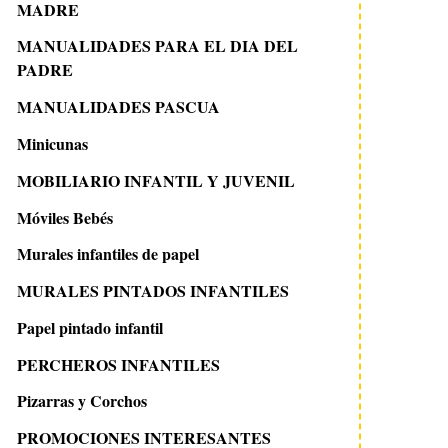
Ideas con washi tape para el
ALÁBEGA, DECORA
MADRE
cuarto del bebé
DE INTERIORES
MANUALIDADES PARA EL DIA DEL
PADRE
MANUALIDADES PASCUA
Minicunas
MOBILIARIO INFANTIL Y JUVENIL
Móviles Bebés
Murales infantiles de papel
MURALES PINTADOS INFANTILES
Papel pintado infantil
PERCHEROS INFANTILES
Pizarras y Corchos
PROMOCIONES INTERESANTES