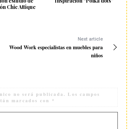
ón estudio de
Inspiración “Polka dots”
ón Chic Attique
Next article
Wood Work especialistas en muebles para
niños
nico no será publicada.
Los campos
están marcados con
*