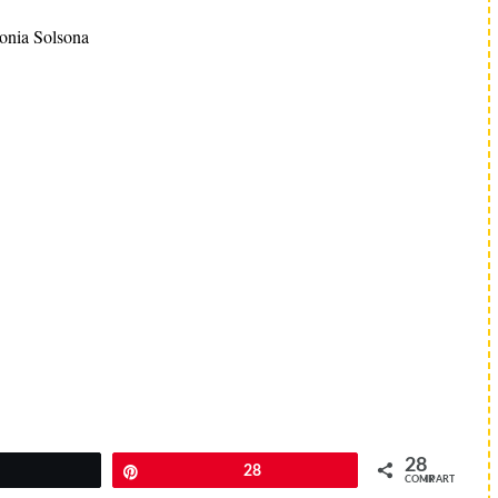
onia Solsona
28
Twittear
Pin
28
COMPARTIR