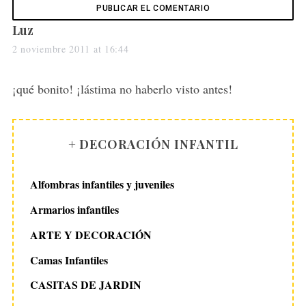
s
Luz
a
2 noviembre 2011 at 16:44
y
s
¡qué bonito! ¡lástima no haberlo visto antes!
:
+ DECORACIÓN INFANTIL
Alfombras infantiles y juveniles
Armarios infantiles
ARTE Y DECORACIÓN
Camas Infantiles
CASITAS DE JARDIN