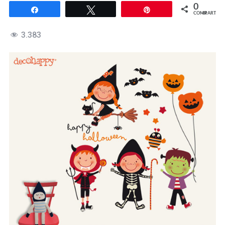
0
Compartir
Twittear
Pin
COMPARTIR
3.383