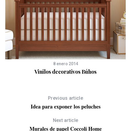
r
c
h
f
o
F
r
:
8 enero 2014
Vinilos decorativos Búhos
Previous article
Idea para exponer los peluches
Next article
Murales de papel Coccoli Home