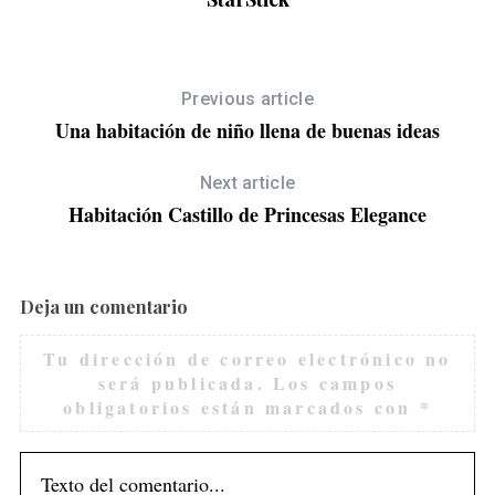
Previous article
S
Una habitación de niño llena de buenas ideas
e
a
Next article
r
c
Habitación Castillo de Princesas Elegance
h
f
o
Deja un comentario
r
:
Tu dirección de correo electrónico no
será publicada.
Los campos
obligatorios están marcados con
*