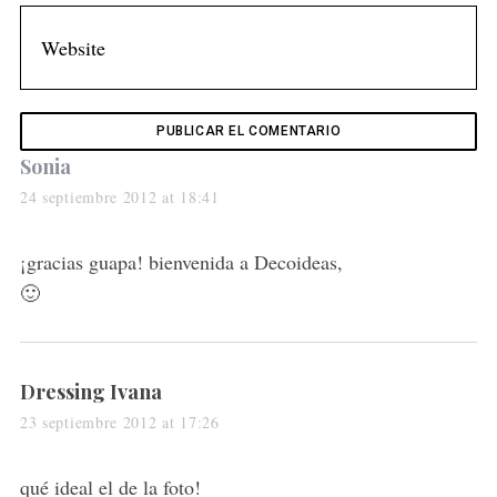
c
h
f
o
r
:
s
Sonia
a
24 septiembre 2012 at 18:41
y
s
¡gracias guapa! bienvenida a Decoideas,
:
🙂
s
Dressing Ivana
a
23 septiembre 2012 at 17:26
y
s
qué ideal el de la foto!