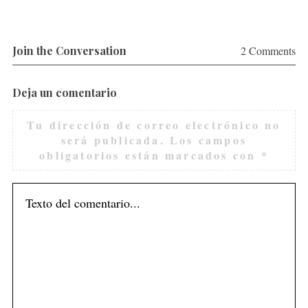
Join the Conversation
2 Comments
Deja un comentario
Tu dirección de correo electrónico no
será publicada.
Los campos
obligatorios están marcados con
*
S