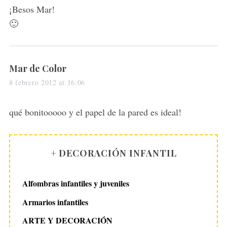
s
¡Besos Mar!
:
🙂
s
Mar de Color
a
8 febrero 2012 at 16:06
y
s
qué bonitooooo y el papel de la pared es ideal!
:
+ DECORACIÓN INFANTIL
Alfombras infantiles y juveniles
Armarios infantiles
ARTE Y DECORACIÓN