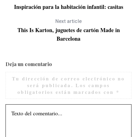
Inspiración para la habitación infantil: casitas
Next article
This Is Karton, juguetes de cartón Made in
Barcelona
Deja un comentario
Tu dirección de correo electrónico no
será publicada.
Los campos
obligatorios están marcados con
*
S
e
a
r
c
h