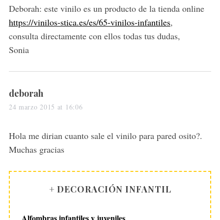
s
Deborah: este vinilo es un producto de la tienda online
:
https://vinilos-stica.es/es/65-vinilos-infantiles
,
consulta directamente con ellos todas tus dudas,
Sonia
s
deborah
a
24 marzo 2015 at 16:06
y
s
Hola me dirian cuanto sale el vinilo para pared osito?.
:
Muchas gracias
+ DECORACIÓN INFANTIL
Alfombras infantiles y juveniles