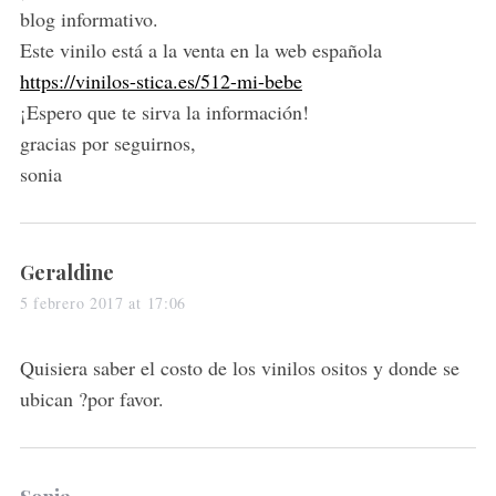
:
blog informativo.
Este vinilo está a la venta en la web española
https://vinilos-stica.es/512-mi-bebe
¡Espero que te sirva la información!
gracias por seguirnos,
sonia
s
Geraldine
a
5 febrero 2017 at 17:06
y
s
Quisiera saber el costo de los vinilos ositos y donde se
:
ubican ?por favor.
s