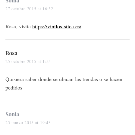
Sonia
a
27 octubre 2015 at 16:52
y
s
Rosa, visita
https://vinilos-stica.es/
:
s
Rosa
a
25 octubre 2015 at 1:55
y
s
Quisiera saber donde se ubican las tiendas o se hacen
:
pedidos
s
Sonia
a
25 marzo 2015 at 19:43
y