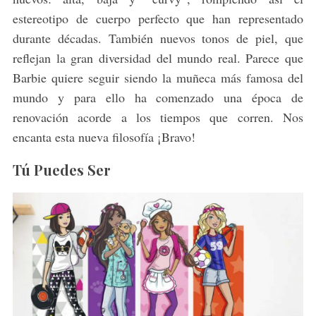
estereotipo de cuerpo perfecto que han representado
durante décadas. También nuevos tonos de piel, que
reflejan la gran diversidad del mundo real. Parece que
Barbie quiere seguir siendo la muñeca más famosa del
mundo y para ello ha comenzado una época de
renovación acorde a los tiempos que corren. Nos
encanta esta nueva filosofía ¡Bravo!
S
e
Tú Puedes Ser
a
r
c
h
f
o
r
: