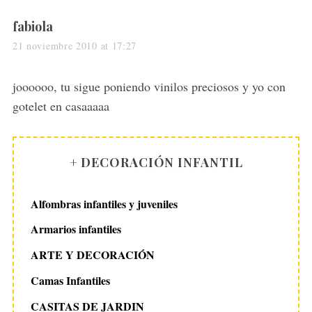
s
fabiola
a
21 noviembre 2010 at 17:27
y
s
joooooo, tu sigue poniendo vinilos preciosos y yo con
:
gotelet en casaaaaa
+ DECORACIÓN INFANTIL
Alfombras infantiles y juveniles
Armarios infantiles
ARTE Y DECORACIÓN
Camas Infantiles
CASITAS DE JARDIN