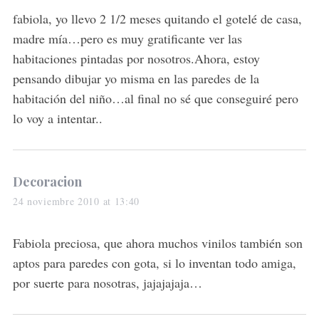
s
fabiola, yo llevo 2 1/2 meses quitando el gotelé de casa,
:
madre mía…pero es muy gratificante ver las
habitaciones pintadas por nosotros.Ahora, estoy
pensando dibujar yo misma en las paredes de la
habitación del niño…al final no sé que conseguiré pero
lo voy a intentar..
s
Decoracion
a
24 noviembre 2010 at 13:40
y
s
Fabiola preciosa, que ahora muchos vinilos también son
:
aptos para paredes con gota, si lo inventan todo amiga,
por suerte para nosotras, jajajajaja…