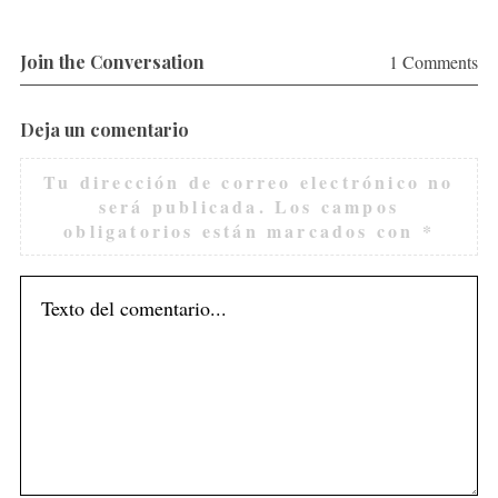
r
:
Join the Conversation
1 Comments
Deja un comentario
Tu dirección de correo electrónico no
será publicada.
Los campos
obligatorios están marcados con
*