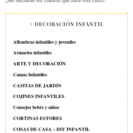
¡Me encantan los cuadros que hace esta chica!
:
+ DECORACIÓN INFANTIL
Alfombras infantiles y juveniles
Armarios infantiles
ARTE Y DECORACIÓN
Camas Infantiles
CASITAS DE JARDIN
COJINES INFANTILES
Consejos bebés y niños
CORTINAS ESTORES
COSAS DE CASA – DIY INFANTIL