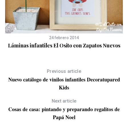
24 febrero 2014
Láminas infantiles El Osito con Zapatos Nuevos
Previous article
Nuevo catálogo de vinilos infantiles Decoratupared
S
A
Kids
e
a
r
Next article
c
Cosas de casa: pintando y preparando regalitos de
h
Papá Noel
f
o