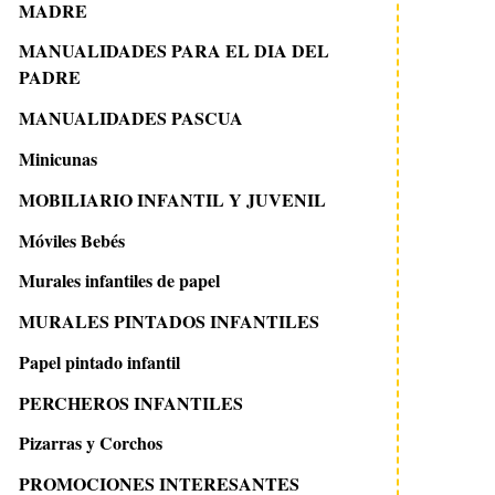
MADRE
MANUALIDADES PARA EL DIA DEL
PADRE
17 febrero 2015
7 enero 2011
Inspiración: árbol en la
Le petit Command
MANUALIDADES PASCUA
habitación infantil
vinilos infantiles
Minicunas
MOBILIARIO INFANTIL Y JUVENIL
Móviles Bebés
Murales infantiles de papel
MURALES PINTADOS INFANTILES
Papel pintado infantil
PERCHEROS INFANTILES
Pizarras y Corchos
PROMOCIONES INTERESANTES