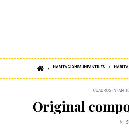
HABITACIONES INFANTILES
HABITA
CUADROS INFANTI
Original compo
by
S