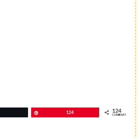
124
Twittear
Pin
124
COMPARTIR