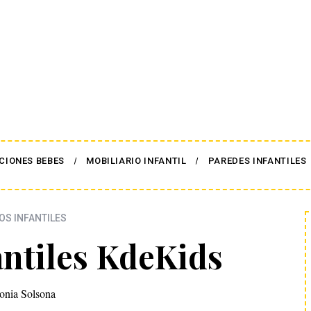
CIONES BEBES
MOBILIARIO INFANTIL
PAREDES INFANTILES
OS INFANTILES
antiles KdeKids
onia Solsona