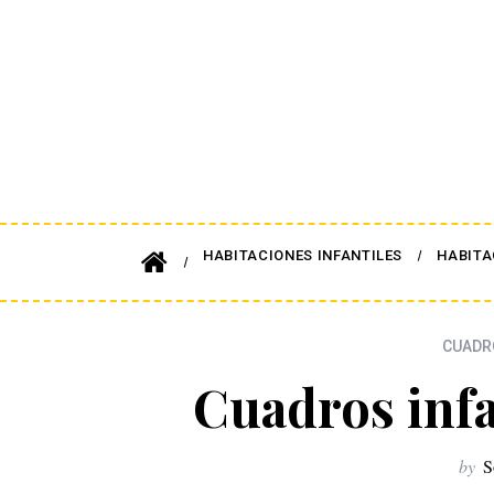
HABITACIONES INFANTILES
HABITA
CUADR
Cuadros inf
by
S