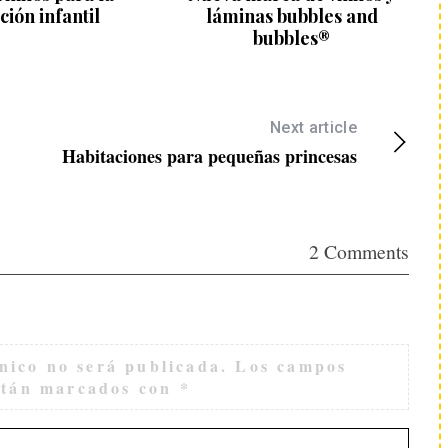
ción infantil
láminas bubbles and
bubbles®
Next article
Habitaciones para pequeñas princesas
2 Comments
nico no será publicada.
Los campos
están marcados con
*