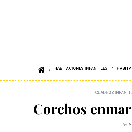
HABITACIONES INFANTILES
HABITA
CUADROS INFANTI
Corchos enmar
by
S