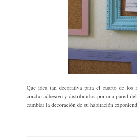
S
e
a
r
c
h
f
o
r
Que idea tan decorativa para el cuarto de los 
:
corcho adhesivo y distribuirlos por una pared de
cambiar la decoración de su habitación exponiend