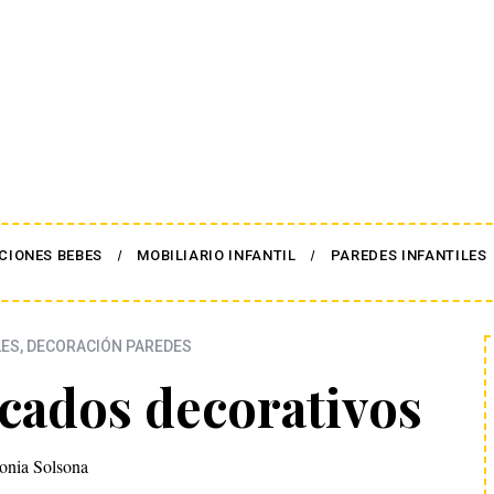
CIONES BEBES
MOBILIARIO INFANTIL
PAREDES INFANTILES
LES
,
DECORACIÓN PAREDES
cados decorativos
onia Solsona